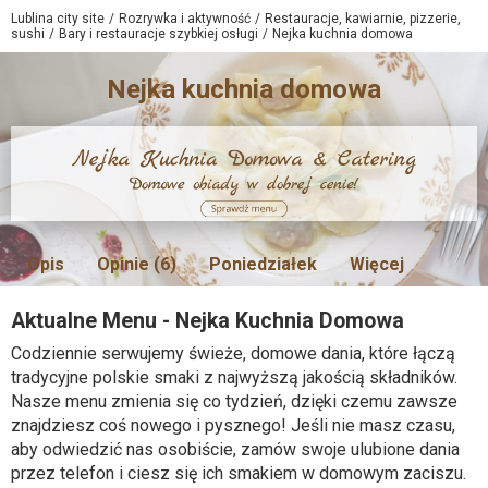
Lublina city site
Rozrywka i aktywność
Restauracje, kawiarnie, pizzerie,
sushi
Bary i restauracje szybkiej osługi
Nejka kuchnia domowa
Nejka kuchnia domowa
Opis
Opinie (6)
Poniedziałek
Więcej
Aktualne Menu - Nejka Kuchnia Domowa
Codziennie serwujemy świeże, domowe dania, które łączą
tradycyjne polskie smaki z najwyższą jakością składników.
Nasze menu zmienia się co tydzień, dzięki czemu zawsze
znajdziesz coś nowego i pysznego! Jeśli nie masz czasu,
aby odwiedzić nas osobiście, zamów swoje ulubione dania
przez telefon i ciesz się ich smakiem w domowym zaciszu.