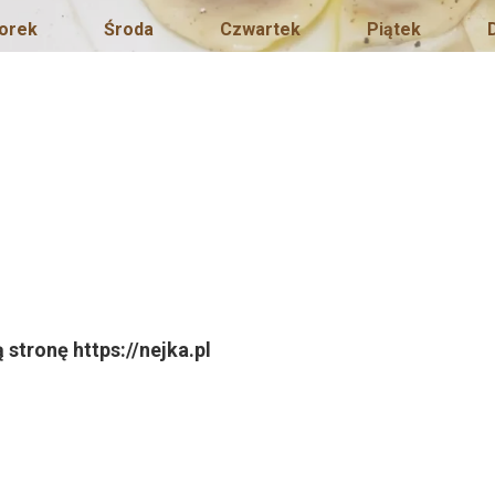
orek
Środa
Czwartek
Piątek
stronę https://nejka.pl